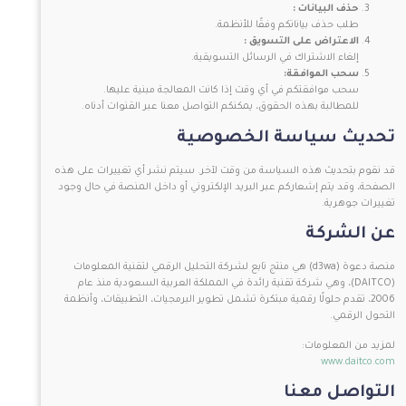
حذف البيانات :
طلب حذف بياناتكم وفقًا للأنظمة.
الاعتراض على التسويق :
إلغاء الاشتراك في الرسائل التسويقية.
سحب الموافقة:
سحب موافقتكم في أي وقت إذا كانت المعالجة مبنية عليها.
للمطالبة بهذه الحقوق، يمكنكم التواصل معنا عبر القنوات أدناه.
تحديث سياسة الخصوصية
قد نقوم بتحديث هذه السياسة من وقت لآخر. سيتم نشر أي تغييرات على هذه
الصفحة، وقد يتم إشعاركم عبر البريد الإلكتروني أو داخل المنصة في حال وجود
تغييرات جوهرية.
عن الشركة
منصة دعوة (d3wa) هي منتج تابع لشركة التحليل الرقمي لتقنية المعلومات
(DAITCO)، وهي شركة تقنية رائدة في المملكة العربية السعودية منذ عام
2006، تقدم حلولًا رقمية مبتكرة تشمل تطوير البرمجيات، التطبيقات، وأنظمة
التحول الرقمي.
لمزيد من المعلومات:
www.daitco.com
التواصل معنا