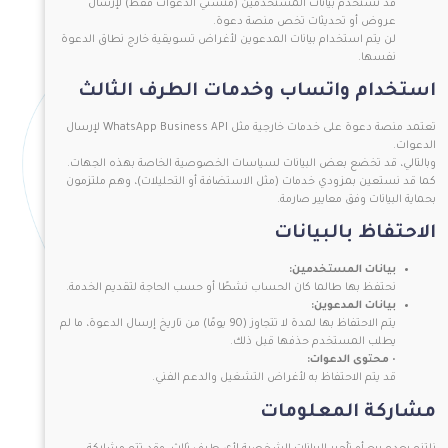
قد نستخدم بيانات المستخدمين (منشئي الدعوات فقط) لإرسال
عروض أو تحديثات تخص منصة دعوة.
لن يتم استخدام بيانات المدعوين لأغراض تسويقية خارج نطاق الدعوة
نفسها.
استخدام واتساب وخدمات الطرف الثالث
تعتمد منصة دعوة على خدمات خارجية مثل WhatsApp Business API لإرسال
الدعوات.
وبالتالي، قد تخضع بعض البيانات لسياسات الخصوصية الخاصة بهذه الجهات.
كما قد نستعين بمزودي خدمات (مثل الاستضافة أو التحليلات)، وهم ملتزمون
بحماية البيانات وفق معايير صارمة.
الاحتفاظ بالبيانات
بيانات المستخدمين:
نحتفظ بها طالما كان الحساب نشطًا أو حسب الحاجة لتقديم الخدمة.
بيانات المدعوين:
يتم الاحتفاظ بها لمدة لا تتجاوز (90 يومًا) من تاريخ إرسال الدعوة، ما لم
يطلب المستخدم حذفها قبل ذلك.
•
محتوى الدعوات:
قد يتم الاحتفاظ به لأغراض التشغيل والدعم الفني.
مشاركة المعلومات