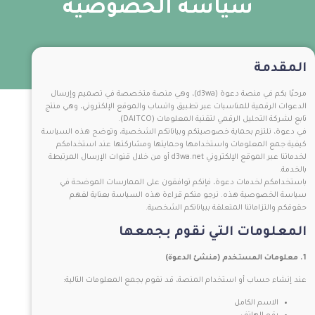
سياسة الخصوصية
المقدمة
مرحبًا بكم في منصة دعوة (d3wa)، وهي منصة متخصصة في تصميم وإرسال
الدعوات الرقمية للمناسبات عبر تطبيق واتساب والموقع الإلكتروني، وهي منتج
تابع لشركة التحليل الرقمي لتقنية المعلومات (DAITCO).
في دعوة، نلتزم بحماية خصوصيتكم وبياناتكم الشخصية، وتوضح هذه السياسة
كيفية جمع المعلومات واستخدامها وحمايتها ومشاركتها عند استخدامكم
لخدماتنا عبر الموقع الإلكتروني d3wa.net أو من خلال قنوات الإرسال المرتبطة
بالخدمة.
باستخدامكم لخدمات دعوة، فإنكم توافقون على الممارسات الموضحة في
سياسة الخصوصية هذه. نرجو منكم قراءة هذه السياسة بعناية لفهم
حقوقكم والتزاماتنا المتعلقة ببياناتكم الشخصية.
المعلومات التي نقوم بجمعها
1. معلومات المستخدم (منشئ الدعوة)
عند إنشاء حساب أو استخدام المنصة، قد نقوم بجمع المعلومات التالية:
الاسم الكامل