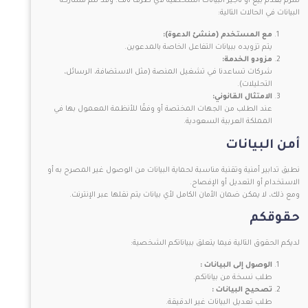
نلتزم بعدم بيع أو تأجير البيانات الشخصية لأي طرف ثالث. وقد تتم مشاركة
البيانات في الحالات التالية:
مع المستخدم (منشئ الدعوة):
يتم تزويده ببيانات التفاعل الخاصة بالمدعوين.
مزودو الخدمة:
شركات تساعدنا في تشغيل المنصة (مثل الاستضافة، الرسائل،
التحليلات).
الامتثال القانوني:
عند الطلب من الجهات المختصة أو وفقًا للأنظمة المعمول بها في
المملكة العربية السعودية.
أمن البيانات
نطبق تدابير أمنية وتقنية مناسبة لحماية البيانات من الوصول غير المصرح به أو
الاستخدام أو التعديل أو الإفصاح.
ومع ذلك، لا يمكن ضمان الأمان الكامل لأي بيانات يتم نقلها عبر الإنترنت.
حقوقكم
لديكم الحقوق التالية فيما يتعلق ببياناتكم الشخصية:
الوصول إلى البيانات :
طلب نسخة من بياناتكم.
تصحيح البيانات :
طلب تعديل البيانات غير الدقيقة.