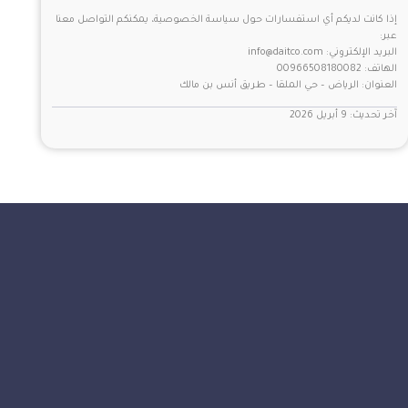
إذا كانت لديكم أي استفسارات حول سياسة الخصوصية، يمكنكم التواصل معنا
عبر:
البريد الإلكتروني: info@daitco.com
الهاتف: 00966508180082
العنوان: الرياض – حي الملقا – طريق أنس بن مالك
آخر تحديث: 9 أبريل 2026